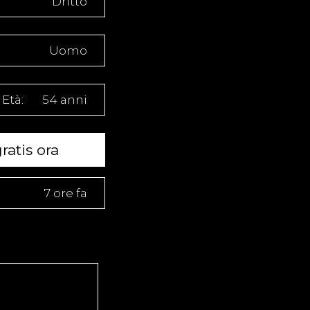
Dritto
Uomo
Età:
54 anni
ratis ora
7 ore fa