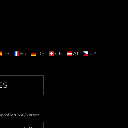
ES
FR
DE
CH
AT
CZ
ES
profile/11536/Narses